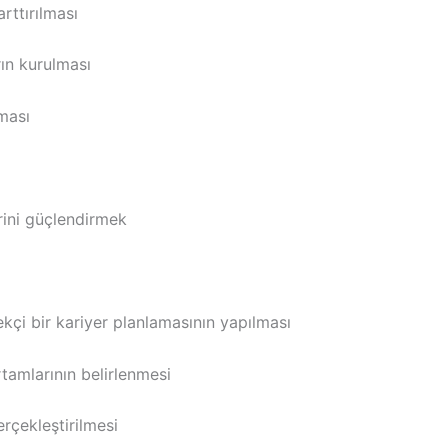
arttırılması
rın kurulması
lması
erini güçlendirmek
kçi bir kariyer planlamasının yapılması
ortamlarının belirlenmesi
rçekleştirilmesi